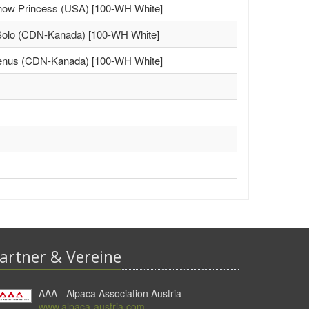
ow Princess (USA) [100-WH White]
lo (CDN-Kanada) [100-WH White]
nus (CDN-Kanada) [100-WH White]
artner & Vereine
AAA - Alpaca Association Austria
www.alpaca-austria.com