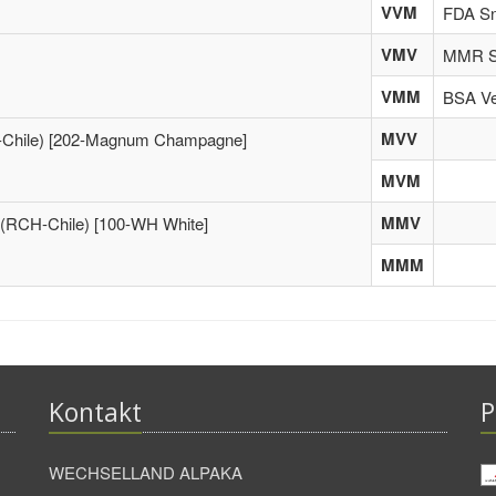
VVM
FDA Sn
VMV
MMR So
VMM
BSA Ve
MVV
-Chile) [202-Magnum Champagne]
MVM
MMV
 (RCH-Chile) [100-WH White]
MMM
Kontakt
P
WECHSELLAND ALPAKA