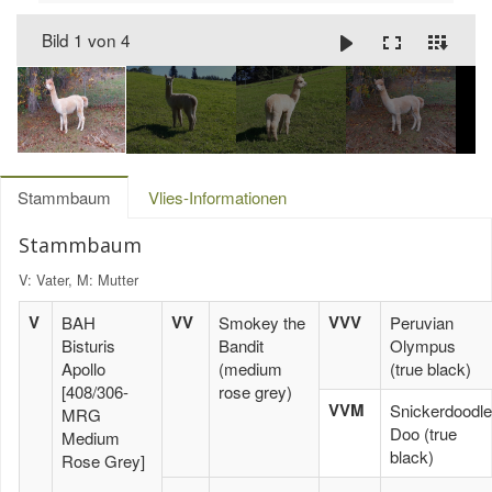
Bild 1 von 4
Stammbaum
Vlies-Informationen
Stammbaum
V: Vater, M: Mutter
V
VV
VVV
BAH
Smokey the
Peruvian
Bisturis
Bandit
Olympus
Apollo
(medium
(true black)
[408/306-
rose grey)
VVM
Snickerdoodle
MRG
Doo (true
Medium
black)
Rose Grey]