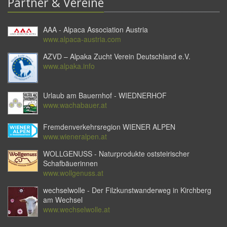
Partner & Vereine
AAA - Alpaca Association Austria
www.alpaca-austria.com
AZVD – Alpaka Zucht Verein Deutschland e.V.
www.alpaka.info
Urlaub am Bauernhof - WIEDNERHOF
www.wachabauer.at
Fremdenverkehrsregion WIENER ALPEN
www.wieneralpen.at
WOLLGENUSS - Naturprodukte oststeirischer
Schafbäuerinnen
www.wollgenuss.at
wechselwolle - Der Filzkunstwanderweg in Kirchberg
am Wechsel
www.wechselwolle.at