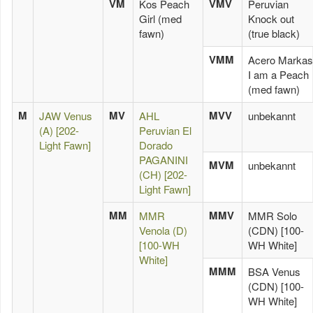
VM
VMV
Kos Peach
Peruvian
Girl (med
Knock out
fawn)
(true black)
VMM
Acero Markas
I am a Peach
(med fawn)
M
MV
MVV
JAW Venus
AHL
unbekannt
(A) [202-
Peruvian El
Light Fawn]
Dorado
PAGANINI
MVM
unbekannt
(CH) [202-
Light Fawn]
MM
MMV
MMR
MMR Solo
Venola (D)
(CDN) [100-
[100-WH
WH White]
White]
MMM
BSA Venus
(CDN) [100-
WH White]